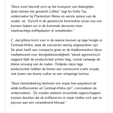
“Deze soort bevindt zich op het kruispunt van belangrijke
lijnen binnen het geslacht Coffea”
, legt An-Sofie Tas,
onderzoeker bij Plantentuin Meise en eerste auteur van de
studie, uit.
“Inzicht in de genetische kenmerken ervan zou ons
kunnen helpen om in de komende decennia meer
veerkrachtige koffieplanten te ontwikkelen.”
C. dactylifera
komt voor in de warme bossen op lage hoogte in
Centraal-Afrika, waar de seizoenen weinig uitgesproken zijn.
De plant heeft een compacte groei en de bladkenmerken lijken
veelbelovend voor droogtebestendigheid. Vanuit agronomisch
oogpunt blijft de productiviteit echter laag, vooral vanwege de
kleine omvang van de zaden. Ondanks deze lage
productiviteit hebben de bonen een verrassend zoete smaak,
met tonen van bruine suiker en een stroperige textuur.
“Deze herontdekking herinnert ons eraan hoe waardevol de
wilde koffiesoorten uit Centraal-Afrika zijn”
, concluderen de
onderzoekers.
“Ze zouden weleens essentiële eigenschappen
kunnen bezitten die de koffiesector in staat stellen zich aan te
passen aan een veranderend klimaat.”