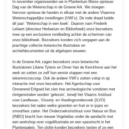
In november organiseerden we in Plantentuin Meise opnieuw
Dag van de Wetenschap in de Groene Ark. We sloegen
hiervoor opnieuw de handen in elkaar met de andere Vlaamse
Wetenschappelijke instellingen (VWI’s). De rode draad luidde
dit jaar: ‘Wetenschap in een boek’. Daarom nam Frederik
Leliaert (directeur Herbarium en Bibliotheek) onze bezoekers
mee op een exclusieve rondleiding achter de schermen van
onze bibliotheek. Bezoekers konden zich vergapen aan de
prachtige collectie botanische illustraties en
archiefdocumenten uit de afgelopen eeuwen.
In de Groene Ark zagen bezoekers onze botanische
illustratoren Liliane Tytens en Omer Van de Kerckhove aan het
werk en zetten ze zelf hun eerste stappen met een
tekenmicroscoop. Ook de andere VWI’s zetten volop in op
interactie met onze bezoekers: Het Agentschap voor
Onroerend Erfgoed liet zien hoe archeologische vondsten met
röntgenstralen worden ‘gelezen’, terwijl het Vlaams Instituut
voor Landbouw-, Visserij- en Voedingsonderzoek (ILVO)
bezoekers liet raden welke groenten en fruit er in ijsjes en
smoothies zaten. Het Onderzoeksinstituut voor Natuur en Bos
(INBO) bracht hun nieuwe Vogelatlas onder de aandacht met
een workshop over vogelillustratie en een speurtocht in het
Plantenpaleis. Ten slotte konden bezoekers testen of ze een