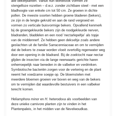
alle bekerplanten. Vanuit hun wortelstok vormen ze
stengelloze rozetten – d.w.z. zonder zichtbare steel - met een
bladhoogte van enkele cm tot 50 cm. Ze groeien in dichte
pollen. De meeste soorten hebben groene bladeren (bekers),
ze zijn in de lengte gekruld en aan de rand vergroeid en
vormen zo verticale buisvormige bekers. Opvallend kenmerk
bij de groengekleurde bekers zijn de roodgekleurde nerven,
bladranden, bladdelen en een rood ‘nectarlepeltje’ als topje
van de middennerf. Ze hebben geen dekseltje zoals andere
geslachten uit de familie Sarracenniaceae en om te vermijden
dat de bekers te zwaar worden vloeit overtollig regenwater weg
door een opening in de bladrand. Bij de zoektocht naar nectar
glijden de insecten via de lange neerwaarts gerichte haren
onherroepelijk naar beneden in de valbeker en verdrinken.
Symbiotische bacteriën zorgen voor de vertering en de plant
neemt het voedzame soepje op. De bloemstelen met
meerdere bloemen groeien ver boven en weg van de bekers
om te vermijden dat waardevolle bestuivers in een valbeker
terecht komen.
Heliamphora minor
en
H. heterodoxa
als voorbeelden van
deze unieke carnivore planten zijn te vinden in het
Plantenpaleis, in het midden van de Nevelwoudkas.