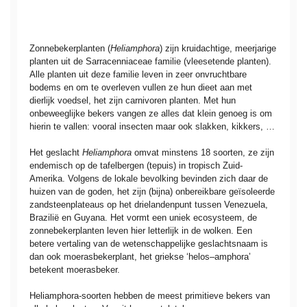
Zonnebekerplanten (
Heliamphora
) zijn kruidachtige, meerjarige
planten uit de Sarracenniaceae familie (vleesetende planten).
Alle planten uit deze familie leven in zeer onvruchtbare
bodems en om te overleven vullen ze hun dieet aan met
dierlijk voedsel, het zijn carnivoren planten. Met hun
onbeweeglijke bekers vangen ze alles dat klein genoeg is om
hierin te vallen: vooral insecten maar ook slakken, kikkers, …
Het geslacht
Heliamphora
omvat minstens 18 soorten, ze zijn
endemisch op de tafelbergen (tepuis) in tropisch Zuid-
Amerika. Volgens de lokale bevolking bevinden zich daar de
huizen van de goden, het zijn (bijna) onbereikbare geïsoleerde
zandsteenplateaus op het drielandenpunt tussen Venezuela,
Brazilië en Guyana. Het vormt een uniek ecosysteem, de
zonnebekerplanten leven hier letterlijk in de wolken. Een
betere vertaling van de wetenschappelijke geslachtsnaam is
dan ook moerasbekerplant, het griekse ‘helos–amphora’
betekent moerasbeker.
Heliamphora-soorten hebben de meest primitieve bekers van