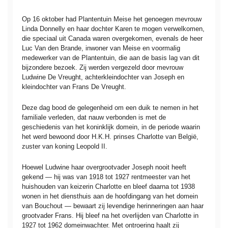
Op 16 oktober had Plantentuin Meise het genoegen mevrouw
Linda Donnelly en haar dochter Karen te mogen verwelkomen,
die speciaal uit Canada waren overgekomen, evenals de heer
Luc Van den Brande, inwoner van Meise en voormalig
medewerker van de Plantentuin, die aan de basis lag van dit
bijzondere bezoek. Zij werden vergezeld door mevrouw
Ludwine De Vreught, achterkleindochter van Joseph en
kleindochter van Frans De Vreught.
Deze dag bood de gelegenheid om een duik te nemen in het
familiale verleden, dat nauw verbonden is met de
geschiedenis van het koninklijk domein, in de periode waarin
het werd bewoond door H.K.H. prinses Charlotte van België,
zuster van koning Leopold II.
Hoewel Ludwine haar overgrootvader Joseph nooit heeft
gekend — hij was van 1918 tot 1927 rentmeester van het
huishouden van keizerin Charlotte en bleef daarna tot 1938
wonen in het diensthuis aan de hoofdingang van het domein
van Bouchout — bewaart zij levendige herinneringen aan haar
grootvader Frans. Hij bleef na het overlijden van Charlotte in
1927 tot 1962 domeinwachter. Met ontroering haalt zij