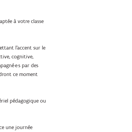
aptée à votre classe
ttant l’accent sur le
ive, cognitive,
mpagné·e·s par des
endront ce moment
tériel pédagogique ou
ce une journée