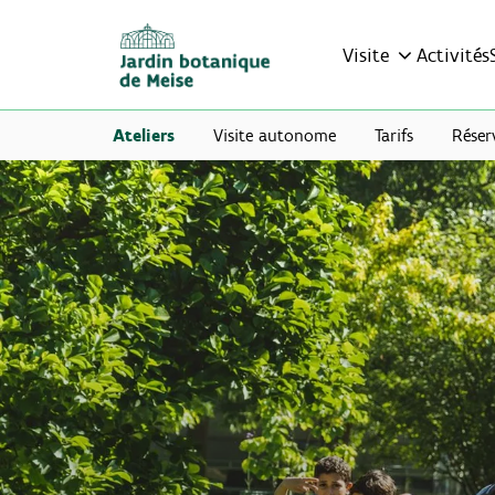
Visite
Activités
Ateliers
Visite autonome
Tarifs
Réser