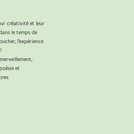
eur créativité et leur
 dans le temps de
oucher, l’expérience
!
’émerveillement,
 poésie et
bres.