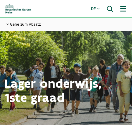
DE
Menü
Gehe zum Absatz
Lager onderwijs,
1ste graad