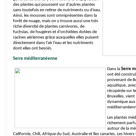
des plantes qui poussent sur d’autres plantes 
sans toutefois en retirer de nutriments ou d’eau. 
Ainsi, les mousses sont omniprésentes dans la 
forêt de nuage, mais on y trouve aussi une très 
riche diversité de plantes carnivores, de 
fuchsias, de fougères et d’orchidées dotées de 
racines aériennes grâce auxquelles elles puisent 
directement dans l’air l’eau et les nutriments 
dont elles ont besoin. 
Serre méditerranéenne
Dans la 
Serre m
ont été construit
provenant de B
aquatique, avec 
récupérée sur le
Bruxelles, vient
dynamique aux p
méditerranéenn
Les plantes méd
richement parf
autour de la mé
Californie, Chili, Afrique du Sud, Australie et îles canaries. Les hiver