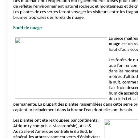
Des matériaux de récupération ont également été utilisés pour l'am
de refléter l'environnement naturel rocheux et montagneux et de c
Les plantes de ces serres feront voyager les visiteurs entre les fragr
brumes tropicales des forêts de nuage.
Forêt de nuage
La pièce maîtres
nuage
 est un ro
haut d’où s'écou
Les forêts de nu
que l’on rencont
dans les montag
mètres d’altitude.
la nuit, comme s
L’air froid desce
humide ascenda
de celui-ci et l
permanente. La plupart des plantes rassemblées dans cette serre pr
captent principalement dans la brume l’eau dont elles ont besoin.
Les plantes ont été regroupées par continents : 
Afrique (y compris la Macaronésie), Asie & 
Australie et Amérique centrale & du Sud. En 
général, les arbres y sont couverts d’épiphytes : 