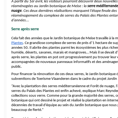
A partir du 1er avril, les visiteurs pourront découvrir deux nouvelles
réaménagées au Jardin botanique de Meise : la 
serre méditerrané
nuage
. Ces deux dernières réalisations marquent l’étape finale des
réaménagement du complexe de serres du Palais des Plantes entamés
d’années... 
Serre après serre
Cela fait des années que le Jardin botanique de Meise travaille à la m
Plantes
. Ce grandiose complexe de serres de près d’1 hectare de superf
années 50. Il abrite des plantes parmi les écosystèmes les plus riches 
humide, déserts, savanes, marais et mangroves… Mais il se devait d’ê
après serre, les plantes en pot ont progressivement pu trouver leur e
accompagnées de nouveaux panneaux informatifs et des aménagemen
public.
Pour financer la rénovation de ces deux serres, le Jardin botanique 
subventions de Toerisme Vlaanderen dans le cadre du projet 
Jardin
“Avec la plantation des serres méditerranéenne et Forêt de nuage,
serres du Palais des Plantes est enfin achevé, explique Marc Reynders
collections sous verre. Comme pour la grande majorité des serres, c
botanique qui ont dessiné le projet et réalisé la plantation en intern
décennies de travail d'équipe au sein du Jardin botanique que nous
beaucoup de fierté.”