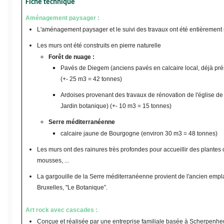
Fiche technique
Aménagement paysager :
L'aménagement paysager et le suivi des travaux ont été entièrement r
Les murs ont été construits en pierre naturelle
Forêt de nuage :
Pavés de Diegem (anciens pavés en calcaire local, déjà pré
(+- 25 m3 = 42 tonnes)
Ardoises provenant des travaux de rénovation de l'église d
Jardin botanique) (+- 10 m3 = 15 tonnes)
Serre méditerranéenne
calcaire jaune de Bourgogne (environ 30 m3 = 48 tonnes)
Les murs ont des rainures très profondes pour accueillir des plante
mousses, ...
La gargouille de la Serre méditerranéenne provient de l'ancien emp
Bruxelles, "Le Botanique”.
Art rock avec cascades :
Conçue et réalisée par une entreprise familiale basée à Scherpenhe