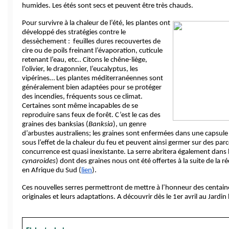
humides. Les étés sont secs et peuvent être très chauds.  
Pour survivre à la chaleur de l’été, les plantes ont 
développé des stratégies contre le 
dessèchement :  feuilles dures recouvertes de 
cire ou de poils freinant l’évaporation, cuticule 
retenant l’eau, etc.. Citons le chêne-liège, 
l’olivier, le dragonnier, l’eucalyptus, les 
vipérines… Les plantes méditerranéennes sont 
généralement bien adaptées pour se protéger 
des incendies, fréquents sous ce climat. 
Certaines sont même incapables de se 
reproduire sans feux de forêt. C’est le cas des 
graines des banksias (
Banksia
), un genre 
d’arbustes australiens; les graines sont enfermées dans une capsule
sous l’effet de la chaleur du feu et peuvent ainsi germer sur des parce
concurrence est quasi inexistante. La serre abritera également dans l
cynaroides
) dont des graines nous ont été offertes à la suite de la réc
en Afrique du Sud (
lien
).
Ces nouvelles serres permettront de mettre à l’honneur des centaine
originales et leurs adaptations. A découvrir dès le 1er avril au Jardi