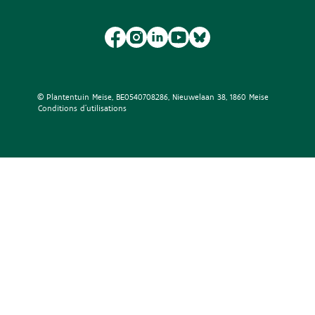
© Plantentuin Meise, BE0540708286, Nieuwelaan 38, 1860 Meise
Conditions d'utilisations