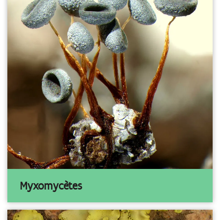
Myxomycètes