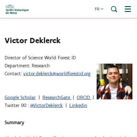
FR
Menu
Victor Deklerck
Director of Science World Forest ID
Department: Research
Contact:
victor.deklerck@worldforestid.org
Google Scholar
|
ResearchGate
|
ORCID
|
Twitter (X) :
@VictorDeklerck
|
Linkedin
Summary