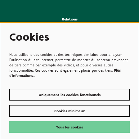
Relations
>Presse
>Newsletter
Cookies
>Partenaires
>Amis
>Expertise
>Plantes toxiques
Nous utilisons des cookies et des techniques similaires pour analyser
l'utilisation du site internet, permettre de montrer du contenu provenant
de tiers comme par exemple des vidéos, et pour diverses autres
fonctionnalités. Ces cookies sont également placés par des tiers.
Plus
d'informations…
Uniquement les cookies fonctionnels
Cookies minimaux
© Plantentuin Meise, BE0540708286, Nieuwelaan 38, 1860 Meise
Conditions d'utilisations
Tous les cookies