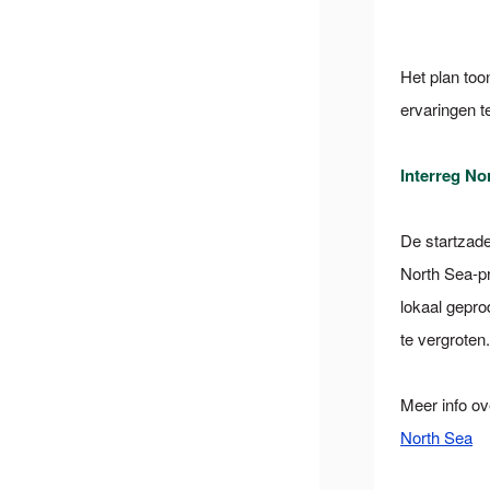
Het plan too
ervaringen t
Interreg No
De startzade
North Sea-pr
lokaal gepr
te vergroten.
Meer info ov
North Sea