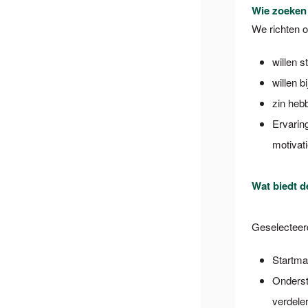
Wie zoeken
We richten o
willen 
willen b
zin hebb
Ervarin
motivat
Wat biedt 
Geselecteer
Startma
Onderst
verdele