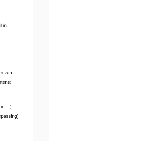
t in
an van
stens:
ueel…)
epassing)