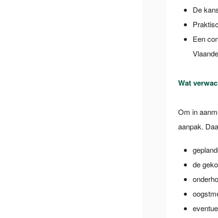
De kans
Praktis
Een con
Vlaande
Wat verwac
Om in aanmer
aanpak. Daar
gepland
de geko
onderho
oogstm
eventue