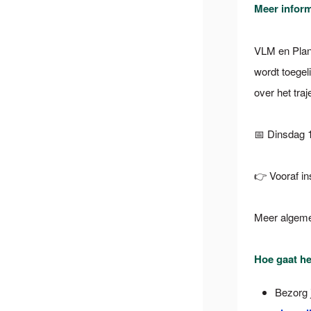
Meer inform
VLM en Plan
wordt toegel
over het tra
📅 Dinsdag 1
👉 Vooraf in
Meer algemen
Hoe gaat he
Bezorg j