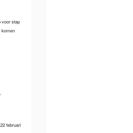
 voor stap
te komen
a
.
22 februari