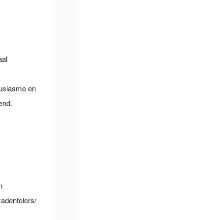
aal
ousiasme en
end.
n
adentelers/