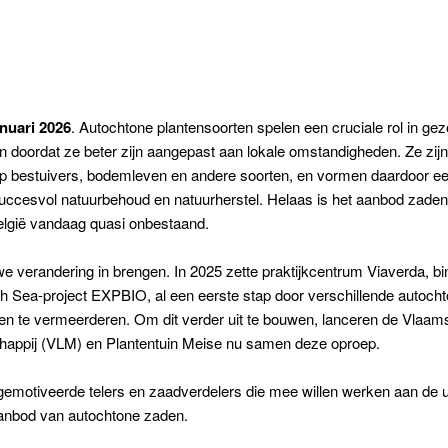
anuari 2026
. Autochtone plantensoorten spelen een cruciale rol in ge
 doordat ze beter zijn aangepast aan lokale omstandigheden. Ze zij
p bestuivers, bodemleven en andere soorten, en vormen daardoor ee
uccesvol natuurbehoud en natuurherstel. Helaas is het aanbod zade
elgië vandaag quasi onbestaand.
we verandering in brengen. In 2025 zette praktijkcentrum Viaverda, bi
th Sea-project EXPBIO, al een eerste stap door verschillende autoch
en te vermeerderen. Om dit verder uit te bouwen, lanceren de Vlaam
appij (VLM) en Plantentuin Meise nu samen deze oproep.
emotiveerde telers en zaadverdelers die mee willen werken aan de 
aanbod van autochtone zaden.