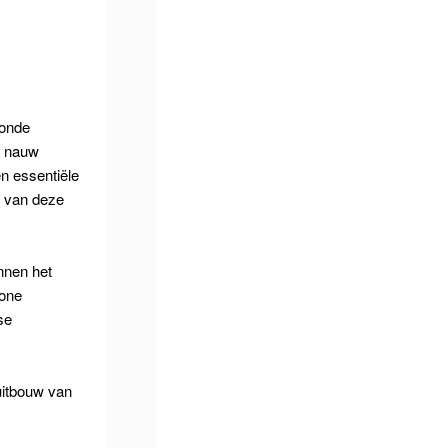
zonde
n nauw
n essentiële
n van deze
nnen het
tone
se
uitbouw van