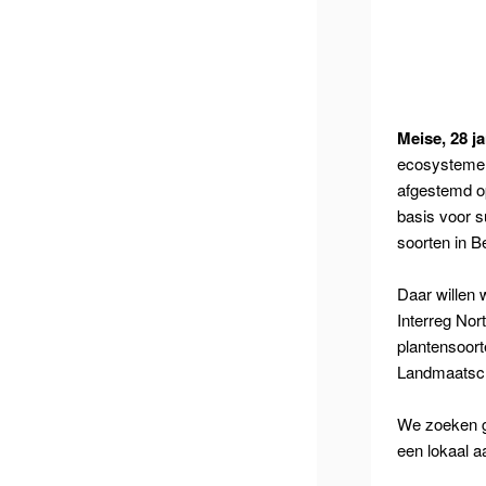
Meise, 28 j
ecosystemen
afgestemd o
basis voor s
soorten in B
Daar willen 
Interreg Nor
plantensoort
Landmaatsch
We zoeken g
een lokaal 