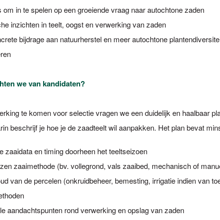
 om in te spelen op een groeiende vraag naar autochtone zaden
che inzichten in teelt, oogst en verwerking van zaden
crete bijdrage aan natuurherstel en meer autochtone plantendiversitei
ren
hten we van kandidaten?
king te komen voor selectie vragen we een duidelijk en haalbaar pl
in beschrijf je hoe je de zaadteelt wil aanpakken. Het plan bevat min
e zaaidata en timing doorheen het teeltseizoen
zen zaaimethode (bv. vollegrond, vals zaaibed, mechanisch of man
ud van de percelen (onkruidbeheer, bemesting, irrigatie indien van to
ethoden
le aandachtspunten rond verwerking en opslag van zaden