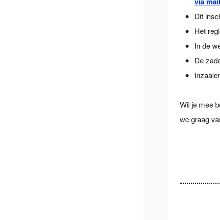
via mai
Dit insc
Het reg
In de w
De zade
Inzaaie
Wil je mee 
we graag van