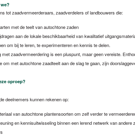
 we?
ns tot zaadvermeerderaars, zaadverdelers of landbouwers die:
starten met de teelt van autochtone zaden
ijdragen aan de lokale beschikbaarheid van kwalitatief uitgangsmateri
en om bij te leren, te experimenteren en kennis te delen.
g met zaadvermeerdering is een pluspunt, maar geen vereiste. Enth
ie om met autochtone zaadteelt aan de slag te gaan, zijn doorslaggev
deze oproep?
de deelnemers kunnen rekenen op:
teriaal van autochtone plantensoorten om zelf verder te vermeerdere
euning en kennisuitwisseling binnen een lerend netwerk van andere z
rs