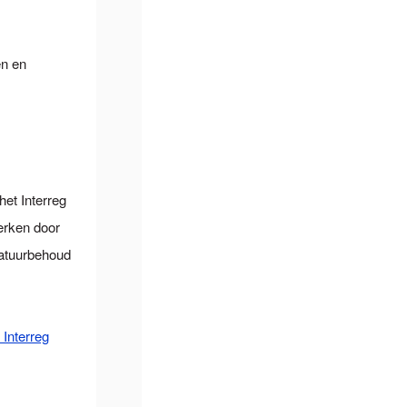
en en
het Interreg
terken door
natuurbehoud
Interreg