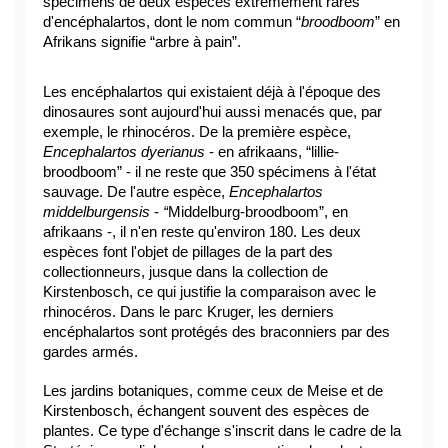
spécimens de deux espèces extrêmement rares 
d'encéphalartos, dont le nom commun “
broodboom
” en 
Afrikans signifie “arbre à pain”.
Les encéphalartos qui existaient déjà à l'époque des 
dinosaures sont aujourd'hui aussi menacés que, par 
exemple, le rhinocéros. De la première espèce, 
Encephalartos dyerianus
 - en afrikaans, “lillie-
broodboom” - il ne reste que 350 spécimens à l'état 
sauvage. De l'autre espèce, 
Encephalartos 
middelburgensis 
- 
“
Middelburg-broodboom”, en 
afrikaans
-, il n'en reste qu'environ 180. Les deux 
espèces font l'objet de pillages de la part des 
collectionneurs, jusque dans la collection de 
Kirstenbosch, ce qui justifie la comparaison avec le 
rhinocéros. Dans le parc Kruger, les derniers 
encéphalartos sont protégés des braconniers par des 
gardes armés.
Les jardins botaniques, comme ceux de Meise et de 
Kirstenbosch, échangent souvent des espèces de 
plantes. Ce type d'échange s'inscrit dans le cadre de la 