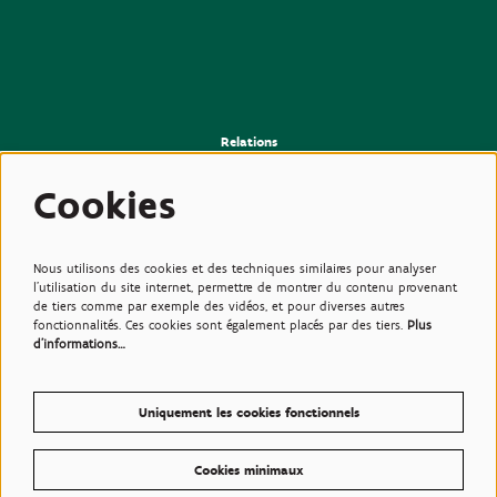
Relations
>Presse
>Newsletter
Cookies
>Partenaires
>Amis
>Expertise
>Plantes toxiques
Nous utilisons des cookies et des techniques similaires pour analyser
l'utilisation du site internet, permettre de montrer du contenu provenant
de tiers comme par exemple des vidéos, et pour diverses autres
fonctionnalités. Ces cookies sont également placés par des tiers.
Plus
d'informations…
Uniquement les cookies fonctionnels
Cookies minimaux
© Plantentuin Meise, BE0540708286, Nieuwelaan 38, 1860 Meise