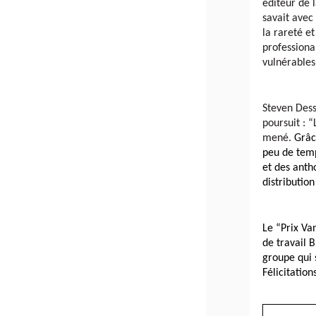
éditeur de 
savait avec
la rareté et
professiona
vulnérables
Steven Dess
poursuit : “
mené. 
Grâc
peu de temp
et des antho
distribution
Le “Prix Va
de travail 
groupe qui 
Félicitatio