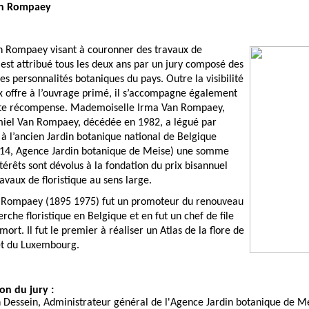
an Rompaey
n Rompaey visant à couronner des travaux de 
e est attribué tous les deux ans par un jury composé des 
es personnalités botaniques du pays. Outre la visibilité 
x offre à l’ouvrage primé, il s’accompagne également 
ite récompense. Mademoiselle Irma Van Rompaey, 
iel Van Rompaey, décédée en 1982, a légué par 
à l’ancien Jardin botanique national de Belgique 
014, Agence Jardin botanique de Meise) une somme 
ntérêts sont dévolus à la fondation du prix bisannuel 
ravaux de floristique au sens large.
 Rompaey (1895 1975) fut un promoteur du renouveau 
rche floristique en Belgique et en fut un chef de file 
mort. Il fut le premier à réaliser un Atlas de la flore de 
et du Luxembourg.
on du jury :
 Dessein, Administrateur général de l'Agence Jardin botanique de M