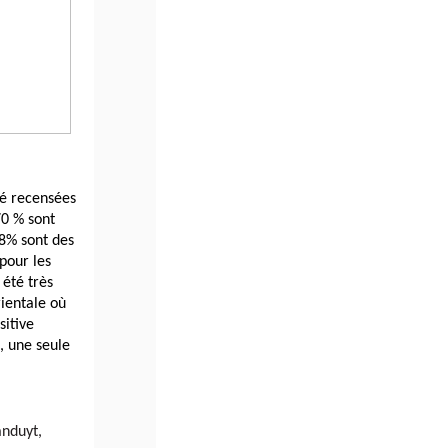
é recensées 
0 % sont 
8% sont des 
our les 
été très 
ientale où 
itive 
 une seule 
nduyt, 