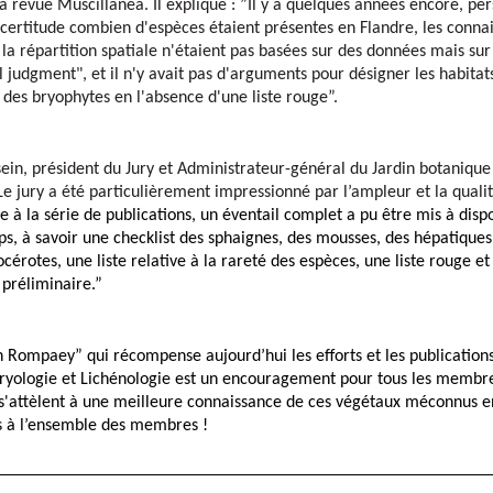
la revue Muscillanea. Il explique : ”Il y a quelques années encore, per
 certitude combien d'espèces étaient présentes en Flandre, les connai
 la répartition spatiale n'étaient pas basées sur des données mais sur 
l judgment", et il n'y avait pas d'arguments pour désigner les habitats
 des bryophytes en l'absence d'une liste rouge”. 
ein, président du Jury et Administrateur-général du Jardin botanique
Le jury a été particulièrement impressionné par l’ampleur et la qualité
e à la série de publications
, un éventail complet a pu être mis à dispo
s, à savoir une checklist des sphaignes, des mousses, des hépatiques à
cérotes, une liste relative à la rareté des espèces, une liste rouge et 
 préliminaire.”
n Rompaey” qui récompense aujourd’hui les efforts et les publication
Bryologie et Lichénologie est un encouragement pour tous les membre
s'attèlent à une meilleure connaissance de ces végétaux méconnus en
ns à l’ensemble des membres !