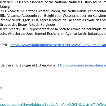
iederich, Research associate of the National Natural History Museum,
bourg;
Dr. Erik Smets, Scientific Director Leiden, the Netherlands, représentan
klijke Vlaamse Academie van België voor Wetenschappen en Kunsten;
Nathalie Verbruggen, ULB, représentante de l’Académie royale des Sci
ttres et des Beaux-Arts de Belgique;
Pierre Meerts, ULB, représentant de la Société royale de botanique d
oste, Attaché au Département Recherche (Agence Jardin botanique 
 Prix : 
https://www.plantentuinmeise.be/fr/pQWwvCL/prix-emiel-va
de travail Bryologie et Lichénologie : 
https://www.mossenkorstmoss
se
s:
rive.google.com/drive/folders/185QaNnoNpKQRHtCCGnZXLWGa