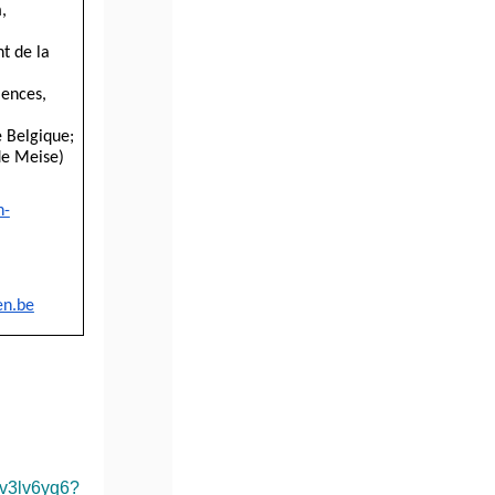
 
t de la 
ences, 
e Belgique;
de Meise)
n-
en.be
v3lv6yq6?