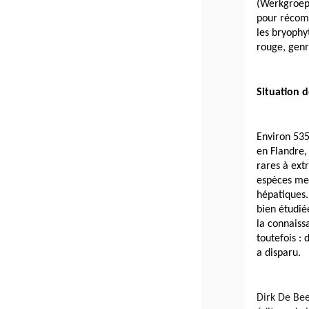
(Werkgroep 
pour récomp
les bryophyt
rouge, genr
Situation 
Environ 535
en Flandre,
rares à ext
espèces men
hépatiques.
bien étudiée
la connaiss
toutefois :
a disparu.
Dirk De Bee