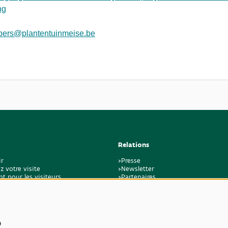
ng
pers@plantentuinmeise.be
Relations
ir
>Presse
z votre visite
>Newsletter
t pour les visiteurs
>Partenaires
k
>Amis
>Expertise
>Plantes toxiques
s