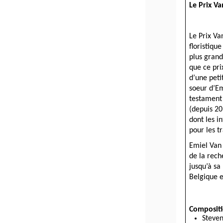
Le Prix V
Le Prix Va
floristiqu
plus grand
que ce pri
d’une pet
soeur d’Em
testament 
(depuis 2
dont les i
pour les t
Emiel Van
de la reche
jusqu’à sa 
Belgique 
Compositi
Steven