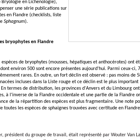
Bryologie en Lichenologie), 
enser une série publications sur 
es en Flandre (checklists, liste 
e 
Sphagnum
).
des bryophytes en Flandre
 espèces de bryophytes (mousses, hépatiques et anthocérotes) ont ét
 dont environ 500 sont encore présentes aujourd'hui. Parmi ceux-ci, 7
rêmement rares. En outre, un fort déclin est observé : pas moins de 5
acées incluses dans la Liste rouge et ce déclin est le plus important p
 En termes de distribution, les provinces d'Anvers et du Limbourg ont 
s, à l'inverse de la Flandre occidentale et une partie de la Flandre or
ance de la répartition des espèces est plus fragmentaire. Une note pos
 de toutes les espèces de sphaignes trouvées avec certitude en Flandre,
r, président du groupe de travail, était représenté par Wouter Van La