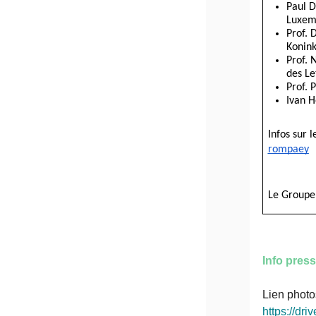
Paul D
Luxem
Prof. 
Konin
Prof. 
des Le
Prof. 
Ivan H
Infos sur le
rompaey
Le Groupe 
Info pres
Lien photo
https://d