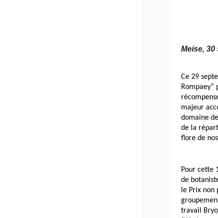
Meise, 30
Ce 29 septe
Rompaey” po
récompense,
majeur acco
domaine de 
de la répart
flore de nos
Pour cette 
de botanist
le Prix non
groupement 
travail Bryo