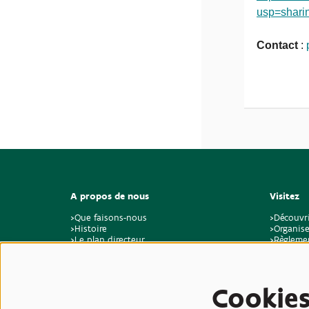
usp=shari
Contact
:
A propos de nous
Visitez
>Que faisons-nous
>Découvr
>Histoire
>Organise
>Le plan directeur
>Règlemen
>Durabilité et climat
>Feedbac
>A propos de nous
>Offres d'emploi et stages
>Contact
Cookie