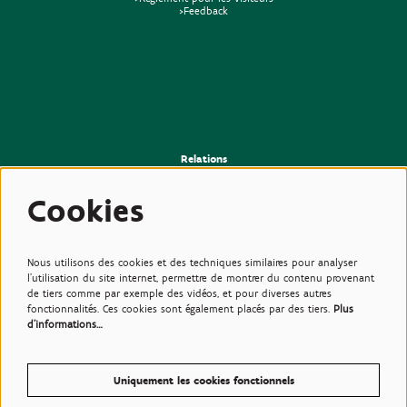
>Feedback
Relations
>Presse
>Newsletter
Cookies
>Partenaires
>Amis
>Expertise
>Plantes toxiques
Nous utilisons des cookies et des techniques similaires pour analyser
l'utilisation du site internet, permettre de montrer du contenu provenant
de tiers comme par exemple des vidéos, et pour diverses autres
fonctionnalités. Ces cookies sont également placés par des tiers.
Plus
d'informations…
Uniquement les cookies fonctionnels