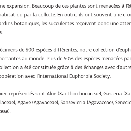
Zoomer
eine expansion. Beaucoup de ces plantes sont menacées à l'é
abitat ou par la collecte. En outre, ils ont souvent une croi
dins botaniques, les succulentes reçoivent donc une atten
s.
écimens de 600 espèces différentes, notre collection d'eup
mportantes au monde. Plus de 50% des espèces menacées par
collection a été constituée grâce à des échanges avec d'autre
oopération avec l’International Euphorbia Society.
 bien représentés sont Aloe (Xanthorrhoeaceae), Gasteria (X
aceae), Agave (Agavaceae), Sansevieria (Agavaceae), Senecio
eae).