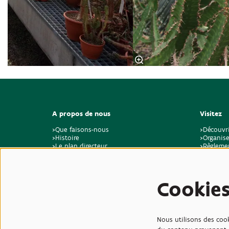
A propos de nous
Visitez
>Que faisons-nous
>Découvr
>Histoire
>Organise
>Le plan directeur
>Règlemen
>Durabilité et climat
>Feedbac
>A propos de nous
>Offres d'emploi et stages
>Contact
Cookie
Nous utilisons des cook