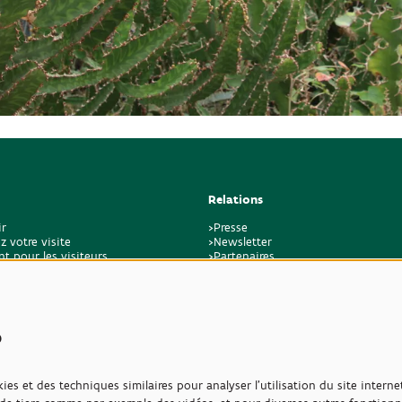
Relations
ir
>Presse
z votre visite
>Newsletter
t pour les visiteurs
>Partenaires
k
>Amis
>Expertise
>Plantes toxiques
s
ies et des techniques similaires pour analyser l'utilisation du site intern