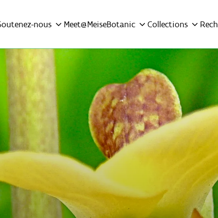
Soutenez-nous
Meet@MeiseBotanic
Collections
Rech