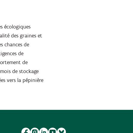
es écologiques
alité des graines et
es chances de
xigences de
portement de
4 mois de stockage
es vers la pépinière