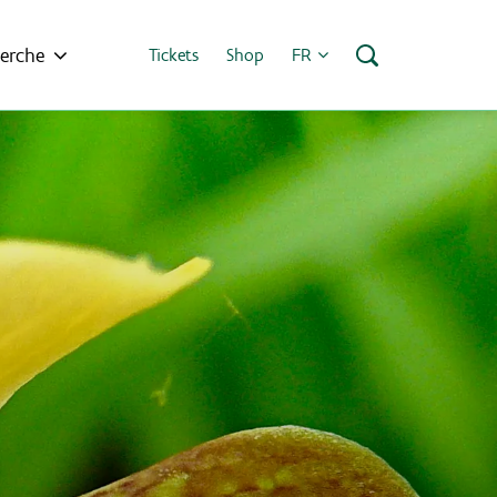
erche
Tickets
Shop
FR