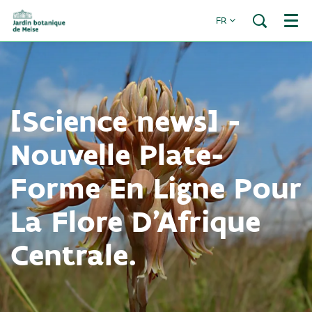
FR
Menu
[Science news] -
Nouvelle Plate-
Forme En Ligne Pour
La Flore D'Afrique
Centrale.