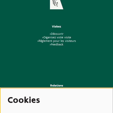
Visitez
>Découvrir
>Organisez votre visite
>Règlement pour les visiteurs
>Feedback
Relations
>Presse
>Newsletter
Cookies
>Partenaires
>Amis
>Expertise
>Plantes toxiques