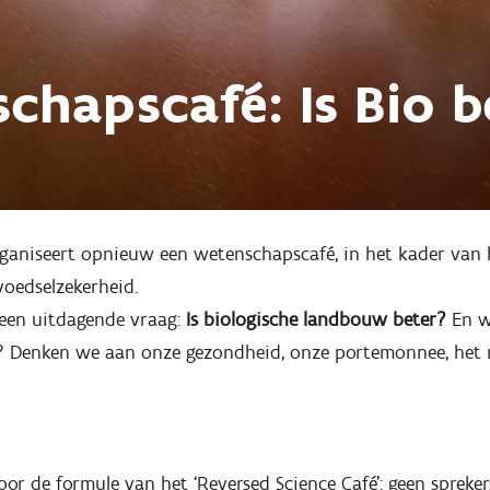
chapscafé: Is Bio b
rganiseert opnieuw een wetenschapscafé, in het kader van 
voedselzekerheid.
een uitdagende vraag:
Is biologische landbouw beter?
En w
r’? Denken we aan onze gezondheid, onze portemonnee, het m
oor de formule van het ‘Reversed Science Café’: geen spreke