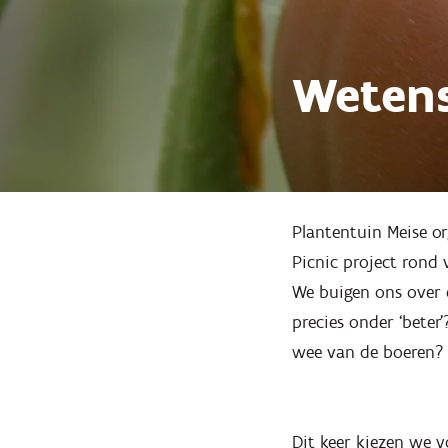
Wetens
Plantentuin Meise o
Picnic project rond 
We buigen ons over 
precies onder ‘bete
wee van de boeren?
Dit keer kiezen we v