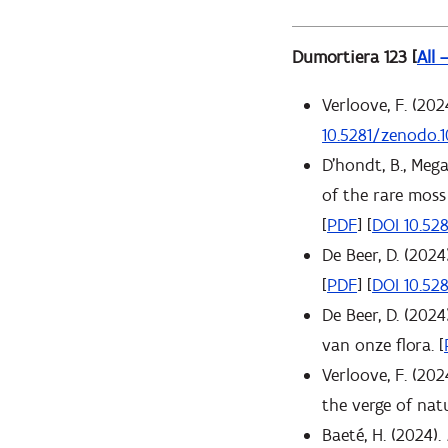
Dumortiera 123 [
All 
Verloove, F. (202
10.5281/zenodo.
D'hondt, B., Mega
of the rare mos
[
PDF
] [
DOI 10.52
De Beer, D. (2024
[
PDF
] [
DOI 10.52
De Beer, D. (2024
van onze flora. [
Verloove, F. (202
the verge of nat
Baeté, H. (2024).