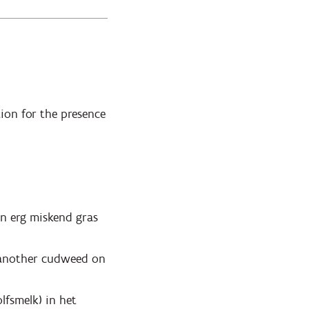
ation for the presence
een erg miskend gras
: another cudweed on
lfsmelk) in het