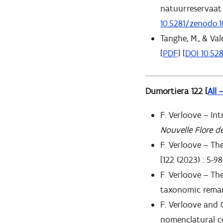
natuurreservaat 
10.5281/zenodo.
Tanghe, M., & Vale
[
PDF
] [
DOI 10.52
Dumortiera 122 [
All 
F. Verloove – In
Nouvelle Flore d
F. Verloove – Th
[122 (2023) : 5-98
F. Verloove – Th
taxonomic remarks
F. Verloove and 
nomenclatural co