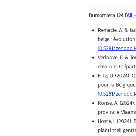
Dumortiera 124 [
All 
Remacle, A. & Jaco
belge : évolutio
10.5281/zenodo.1
Verloove, F. & To
environs (départ
Ertz, D. (2024).
pour la Belgique,
10.5281/zenodo.1
Ronse, A. (2024)
provincie Vlaams-
Hoste, I. (2024).
plantintelligentie