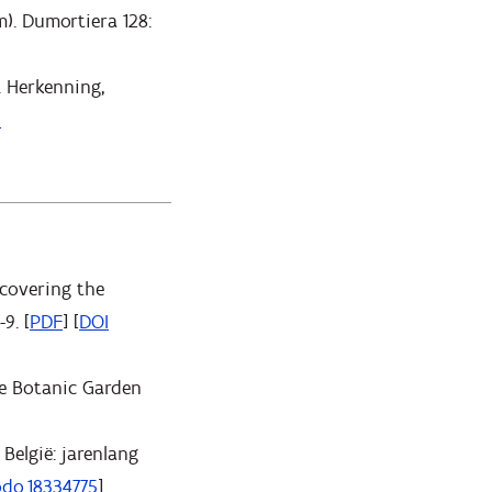
m). Dumortiera 128:
. Herkenning,
I
ncovering the
9. [
PDF
] [
DOI
se Botanic Garden
 België: jarenlang
odo.18334775
]