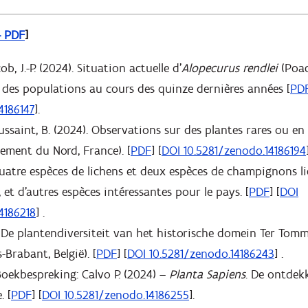
– PDF
]
b, J.-P. (2024). Situation actuelle d’
Alopecurus rendlei
(Poac
n des populations au cours des quinze dernières années [
PD
4186147
].
ussaint, B. (2024). Observations sur des plantes rares ou en 
ement du Nord, France). [
PDF
] [
DOI 10.5281/zenodo.14186194
 Quatre espèces de lichens et deux espèces de champignons l
 et d’autres espèces intéressantes pour le pays. [
PDF
] [
DOI
4186218
] .
. De plantendiversiteit van het historische domein Ter Tom
Brabant, België). [
PDF
] [
DOI 10.5281/zenodo.14186243
] .
 Boekbespreking: Calvo P. (2024) –
Planta Sapiens
. De ontdek
. [
PDF
] [
DOI 10.5281/zenodo.14186255
].