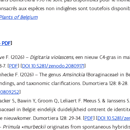
nsacrés aux espèces non indigènes sont toutefois disponibl
Plants of Belgium
– PDF
]
ve F. (2026) –
Digitaria violascens
, een nieuw C4-gras in maï
-7. [
PDF
] [
DOI 10.5281/zenodo.20809171
]
nhecke F. (2026) – The genus
Amsinckia
(Boraginaceae) in Be
indings, and taxonomic clarifications. Dumortiera 128: 8-28. 
20809252
]
acker S., Bawin Y., Groom Q., Leliaert F. Meeus S. & Janssens S
baceae) in België: eindelijk duidelijkheid omtrent de identit
e nieuwkomer. Dumortiera 128: 29-34. [
PDF
] [
DOI 10.5281/z
 –
Primula ×murbeckii
originates from spontaneous hybridi