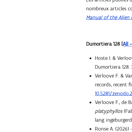
nombreux articles co
Manual of the Alien 
Dumortiera 128 [
All 
Hoste I. & Verloo
Dumortiera 128: 3
Verloove F. & Va
records, recent f
10.5281/zenodo.
Verloove F., de B
platyphyllos
(Fa
lang ingeburgerd
Ronse A. (2026)