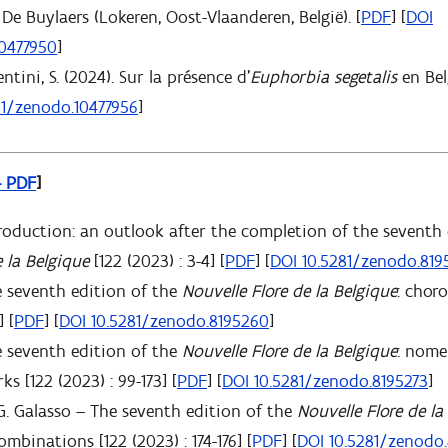
De Buylaers (Lokeren, Oost-Vlaanderen, België). [
PDF
] [
DOI
10477950
]
ntini, S. (2024). Sur la présence d'
Euphorbia segetalis
en Bel
81/zenodo.10477956
]
– PDF
]
troduction: an outlook after the completion of the seventh 
e la Belgique
[122 (2023) : 3-4] [
PDF
] [
DOI 10.5281/zenodo.819
e seventh edition of the
Nouvelle Flore de la Belgique
: chor
] [
PDF
] [
DOI 10.5281/zenodo.8195260
]
e seventh edition of the
Nouvelle Flore de la Belgique
: nome
 [122 (2023) : 99-173] [
PDF
] [
DOI 10.5281/zenodo.8195273
]
G. Galasso – The seventh edition of the
Nouvelle Flore de la
mbinations [122 (2023) : 174-176] [
PDF
] [
DOI 10.5281/zenodo