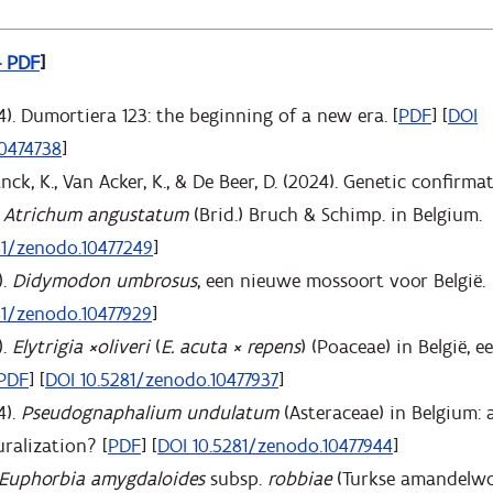
– PDF
]
4). Dumortiera 123: the beginning of a new era. [
PDF
] [
DOI
10474738
]
nck, K., Van Acker, K., & De Beer, D. (2024). Genetic confirm
s
Atrichum angustatum
(Brid.) Bruch & Schimp. in Belgium.
81/zenodo.10477249
]
).
Didymodon umbrosus
, een nieuwe mossoort voor België.
81/zenodo.10477929
]
).
Elytrigia ×oliveri
(
E. acuta × repens
) (Poaceae) in België, 
PDF
] [
DOI 10.5281/zenodo.10477937
]
4).
Pseudognaphalium undulatum
(Asteraceae) in Belgium
uralization? [
PDF
] [
DOI 10.5281/zenodo.10477944
]
Euphorbia amygdaloides
subsp.
robbiae
(Turkse amandelwo