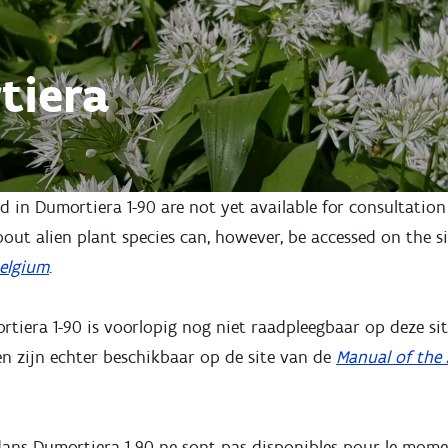
tiera
d in Dumortiera 1-90 are not yet available for consultation 
out alien plant species can, however, be accessed on the s
Belgium
.
iera 1-90 is voorlopig nog niet raadpleegbaar op deze site.
en zijn echter beschikbaar op de site van de
Manual of the 
 dans Dumortiera 1-90 ne sont pas disponibles pour le momen