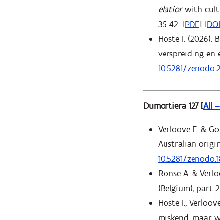
elatior
with cult
35-42. [
PDF
] [
DOI
Hoste I. (2026).
verspreiding en 
10.5281/zenodo.
Dumortiera 127 [
All 
Verloove F. & Gon
Australian origin
10.5281/zenodo.
Ronse A. & Verlo
(Belgium), part 2
Hoste I., Verloov
miskend, maar wi