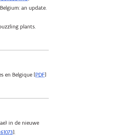
Belgium: an update.
puzzling plants.
s en Belgique [
PDF
]
eae) in de nieuwe
261073
].