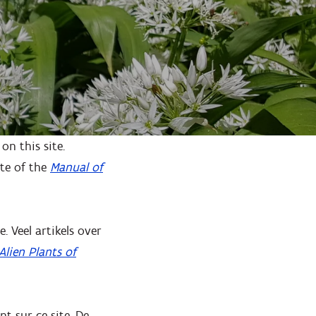
on this site.
ite of the
Manual of
 Veel artikels over
Alien Plants of
t sur ce site. De