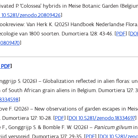
ivated P. ‘Colossea’ hybrids in Meise Botanic Garden (Belgiu
 10.5281/zenodo.20809426
]
 Bookreview: Van Herk K. (2025) Handboek Nederlandse Flora
ecologie van 1800 soorten. Dumortiera 128: 43-46. [
PDF
] [
DO
20809470
]
– PDF
]
ggrijp S. (2026) – Globalization reflected in alien floras: u
 of South African grain aliens in Belgium. Dumortiera 127: 3-
18334598
]
ove F. (2026) – New observations of garden escapes in Mei
. Dumortiera 127: 10-28. [
PDF
] [
DOI 10.5281/zenodo.18334697
]
e F., Gonggrijp S. & Bomble F. W. (2026) –
Panicum gilvum
in
jd verspreid. Dumortiera 127: 29-35. [
PDF
] [
DOI 10.5281/zen