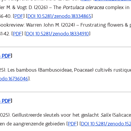
ler M. & Vogt D. (2026) – The
Portulaca oleracea
complex in 
6-40. [
PDF
] [
DOI 10.5281/zenodo.18334865
]
. Bookreview: Warren John M. (2024) – Frustrating flowers & 
1-42. [
PDF
] [
DOI 10.5281/zenodo.18334910
]
– PDF
]
25). Les bambous (Bambusoideae, Poaceae) cultivés rustique
odo.16736046
].
– PDF
]
025). Geïllustreerde sleutels voor het geslacht
Salix
(Salicac
 en de aangrenzende gebieden [
PDF
] [
DOI 10.5281/zenodo.15