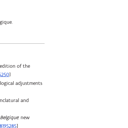
gique.
edition of the
5250
]
ological adjustments
nclatural and
 Belgique
: new
.8195285
]