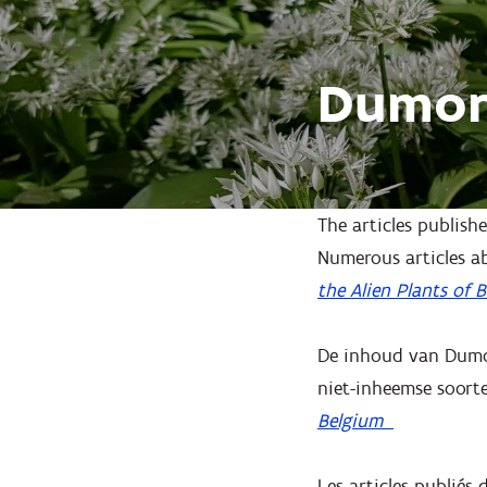
Dumor
The articles publishe
Numerous articles ab
the Alien Plants of 
De inhoud van Dumort
niet-inheemse soort
Belgium
Les articles publiés