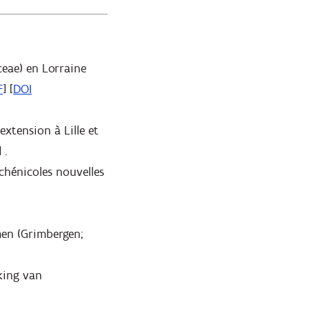
eae) en Lorraine
F
] [
DOI
extension à Lille et
] .
ichénicoles nouvelles
men (Grimbergen;
king van