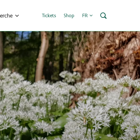
erche
Tickets
Shop
FR