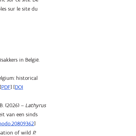
es sur le site du
sakkers in België.
lgium: historical
[
PDF
] [
DOI
.B. (2026) –
Lathyrus
eit van een sinds
enodo.20809362
]
sation of wild
P.