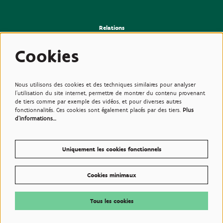
Relations
>Presse
>Newsletter
Cookies
>Partenaires
>Amis
>Expertise
>Plantes toxiques
Nous utilisons des cookies et des techniques similaires pour analyser
l'utilisation du site internet, permettre de montrer du contenu provenant
de tiers comme par exemple des vidéos, et pour diverses autres
fonctionnalités. Ces cookies sont également placés par des tiers.
Plus
d'informations…
Uniquement les cookies fonctionnels
Cookies minimaux
© Plantentuin Meise, BE0540708286, Nieuwelaan 38, 1860 Meise
Conditions d'utilisations
Tous les cookies