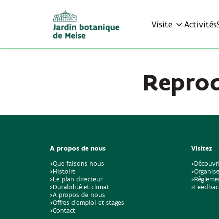
Visite
Activités
Repro
A propos de nous
Visitez
>Que faisons-nous
>Découvr
>Histoire
>Organise
>Le plan directeur
>Règlemen
>Durabilité et climat
>Feedbac
>A propos de nous
>Offres d'emploi et stages
>Contact