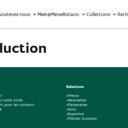
Soutenez-nous
Meet@MeiseBotanic
Collections
Rech
duction
Relations
ir
>Presse
z votre visite
>Newsletter
t pour les visiteurs
>Partenaires
k
>Amis
>Expertise
>Plantes toxiques