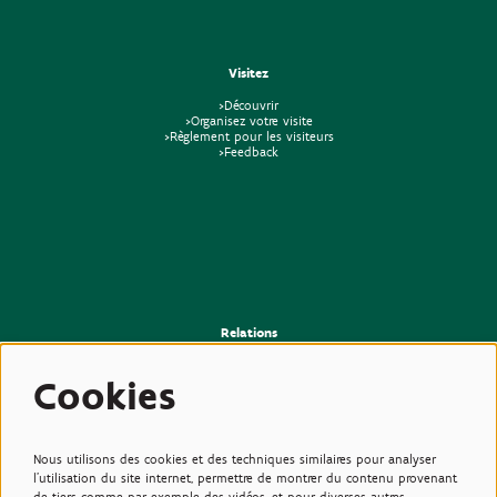
Visitez
>Découvrir
>Organisez votre visite
>Règlement pour les visiteurs
>Feedback
Relations
>Presse
>Newsletter
Cookies
>Partenaires
>Amis
>Expertise
>Plantes toxiques
Nous utilisons des cookies et des techniques similaires pour analyser
l'utilisation du site internet, permettre de montrer du contenu provenant
de tiers comme par exemple des vidéos, et pour diverses autres