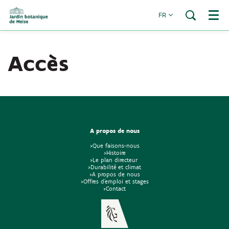
FR
Menu
Accès
A propos de nous
>Que faisons-nous
>Histoire
>Le plan directeur
>Durabilité et climat
>A propos de nous
>Offres d'emploi et stages
>Contact