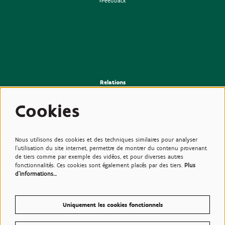
>Feedback
Relations
>Presse
>Newsletter
Cookies
>Partenaires
>Amis
>Expertise
>Plantes toxiques
Nous utilisons des cookies et des techniques similaires pour analyser
l'utilisation du site internet, permettre de montrer du contenu provenant
de tiers comme par exemple des vidéos, et pour diverses autres
fonctionnalités. Ces cookies sont également placés par des tiers.
Plus
d'informations…
Uniquement les cookies fonctionnels