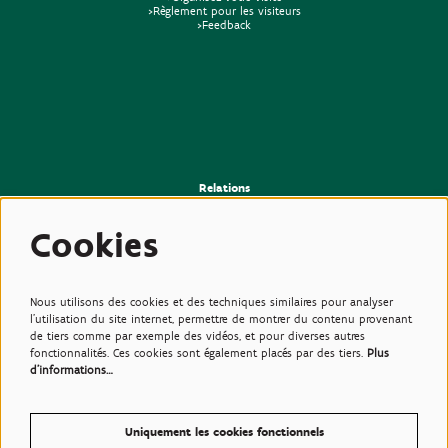
>Règlement pour les visiteurs
>Feedback
Relations
>Presse
>Newsletter
Cookies
>Partenaires
>Amis
>Expertise
>Plantes toxiques
Nous utilisons des cookies et des techniques similaires pour analyser
l'utilisation du site internet, permettre de montrer du contenu provenant
de tiers comme par exemple des vidéos, et pour diverses autres
fonctionnalités. Ces cookies sont également placés par des tiers.
Plus
d'informations…
Uniquement les cookies fonctionnels