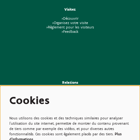
Visitez
>Découvrir
>Organisez votre visite
>Règlement pour les visiteurs
>Feedback
Relations
>Presse
>Newsletter
Cookies
>Partenaires
>Amis
>Expertise
>Plantes toxiques
Nous utilisons des cookies et des techniques similaires pour analyser
l'utilisation du site internet, permettre de montrer du contenu provenant
de tiers comme par exemple des vidéos, et pour diverses autres
fonctionnalités. Ces cookies sont également placés par des tiers.
Plus
d'informations…