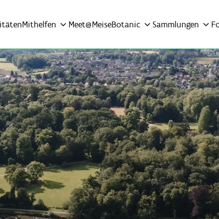
itäten
Mithelfen
Meet@MeiseBotanic
Sammlungen
F