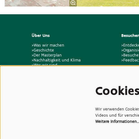
Über Uns
Besuchen
>Was wir machen
>Entdeck
>Geschichte
>Organisi
>Der Masterplan
>Besuche
>Nachhaltigkeit und Klima
>Feedbac
>Wer wir sind
>Stellenangebote
>Kontakt
Cookie
Wir verwenden Cookies,
Videos und für versch
Weitere Informationen