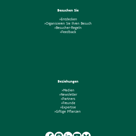
Besuchen Sie
>Entdecken
>Organisieren Sie Ihren Besuch
>Besucher-Regeln
>Feedback
Beziehungen
>Medien
>Newsletter
>Partners
>Freunde
>Expertise
>Giftige Pflanzen