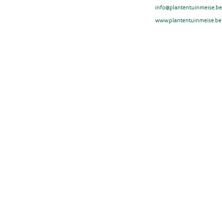
info@plantentuinmeise.be
www.plantentuinmeise.be