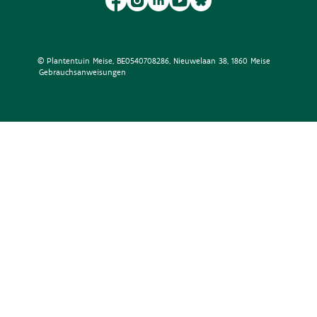
© Plantentuin Meise, BE0540708286, Nieuwelaan 38, 1860 Meise
Gebrauchsanweisungen