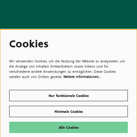
Beziehungen
Cookies
>Medien
>Newsletter
>Partners
>Freunde
>Expertise
Wir verwenden Cookies, um die Nutzung der Website zu analysieren, um
>Giftige Pflanzen
die Anzeige von Inhalten Drittanbietern sowie Videos und für
verschiedene andere Anwendungen zu ermöglichen. Diese Cookies
werden auch von Dritten gesetzt.
Weitere Informationen…
Nur funktionale Cookies
Minimale Cookies
© Plantentuin Meise, BE0540708286, Nieuwelaan 38, 1860 Meise
Gebrauchsanweisungen
Alle Cookies