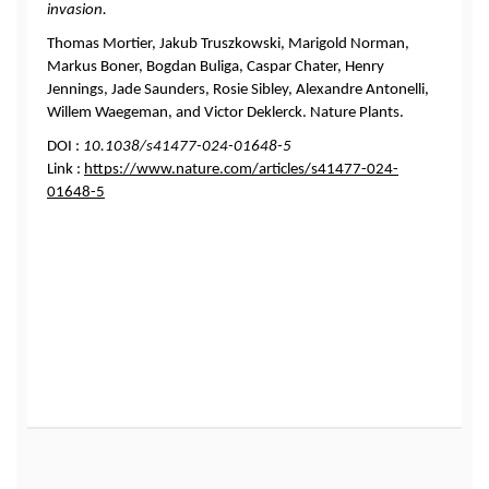
invasion.
Thomas Mortier, Jakub Truszkowski, Marigold Norman, 
Markus Boner, Bogdan Buliga, Caspar Chater, Henry 
Jennings, Jade Saunders, Rosie Sibley, Alexandre Antonelli, 
Willem Waegeman, and Victor Deklerck. Nature Plants.
DOI : 
10.1038/s41477-024-01648-5 
Link : 
https://www.nature.com/articles/s41477-024-
01648-5