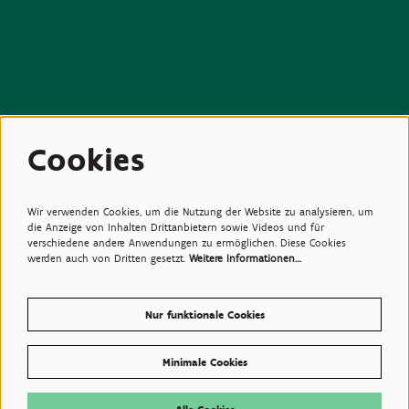
Beziehungen
Cookies
>Medien
>Newsletter
>Partners
>Freunde
>Expertise
Wir verwenden Cookies, um die Nutzung der Website zu analysieren, um
>Giftige Pflanzen
die Anzeige von Inhalten Drittanbietern sowie Videos und für
verschiedene andere Anwendungen zu ermöglichen. Diese Cookies
werden auch von Dritten gesetzt.
Weitere Informationen…
Nur funktionale Cookies
Minimale Cookies
© Plantentuin Meise, BE0540708286, Nieuwelaan 38, 1860 Meise
Gebrauchsanweisungen