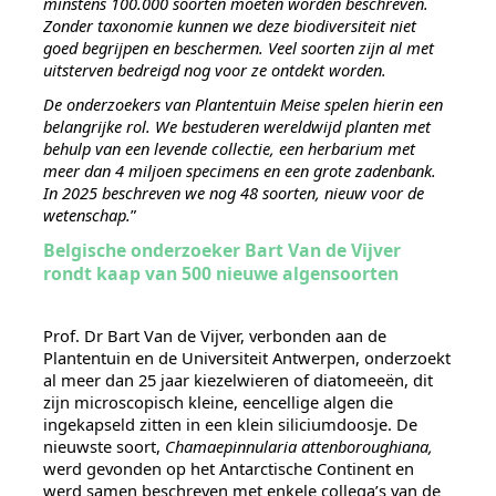
minstens 100.000 soorten moeten worden beschreven.
Zonder taxonomie kunnen we deze biodiversiteit niet
goed begrijpen en beschermen. Veel soorten zijn al met
uitsterven bedreigd nog voor ze ontdekt worden.
De onderzoekers van Plantentuin Meise spelen hierin een
belangrijke rol. We bestuderen wereldwijd planten met
behulp van een levende collectie, een herbarium met
meer dan 4 miljoen specimens en een grote zadenbank.
In 2025 beschreven we nog 48 soorten, nieuw voor de
wetenschap.
”
Belgische onderzoeker Bart Van de Vijver
rondt kaap van 500 nieuwe algensoorten
Prof. Dr Bart Van de Vijver, verbonden aan de
Plantentuin en de Universiteit Antwerpen, onderzoekt
al meer dan 25 jaar kiezelwieren of diatomeeën, dit
zijn microscopisch kleine, eencellige algen die
ingekapseld zitten in een klein siliciumdoosje. De
nieuwste soort,
Chamaepinnularia attenboroughiana,
werd gevonden op het Antarctische Continent en
werd samen beschreven met enkele collega’s van de