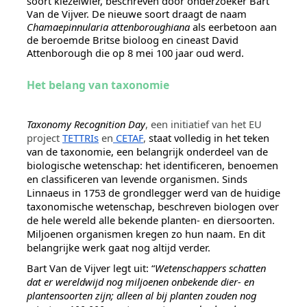
soort kiezelwier, beschreven door onderzoeker Bart
Van de Vijver. De nieuwe soort draagt de naam
Chamaepinnularia attenboroughiana
als eerbetoon aan
de beroemde Britse bioloog en cineast David
Attenborough die op 8 mei 100 jaar oud werd.
Het belang van taxonomie
Taxonomy Recognition Day
, een initiatief van het EU
project
TETTRIs
en
CETAF
,
staat volledig in het teken
van de taxonomie, een belangrijk onderdeel van de
biologische wetenschap: het identificeren, benoemen
en classificeren van levende organismen. Sinds
Linnaeus in 1753 de grondlegger werd van de huidige
taxonomische wetenschap, beschreven biologen over
de hele wereld alle bekende planten- en diersoorten.
Miljoenen organismen kregen zo hun naam. En dit
belangrijke werk gaat nog altijd verder.
Bart Van de Vijver legt uit: “
Wetenschappers schatten
dat er wereldwijd nog miljoenen onbekende dier- en
plantensoorten zijn; alleen al bij planten zouden nog