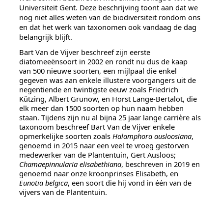
Universiteit Gent. Deze beschrijving toont aan dat we
nog niet alles weten van de biodiversiteit rondom ons
en dat het werk van taxonomen ook vandaag de dag
belangrijk blijft.
Bart Van de Vijver beschreef zijn eerste
diatomeeënsoort in 2002 en rondt nu dus de kaap
van 500 nieuwe soorten, een mijlpaal die enkel
gegeven was aan enkele illustere voorgangers uit de
negentiende en twintigste eeuw zoals Friedrich
Kützing, Albert Grunow, en Horst Lange-Bertalot, die
elk meer dan 1500 soorten op hun naam hebben
staan. Tijdens zijn nu al bijna 25 jaar lange carrière als
taxonoom beschreef Bart Van de Vijver enkele
opmerkelijke soorten zoals
Halamphora ausloosiana
,
genoemd in 2015 naar een veel te vroeg gestorven
medewerker van de Plantentuin, Gert Ausloos;
Chamaepinnularia elisabethiana
, beschreven in 2019 en
genoemd naar onze kroonprinses Elisabeth, en
Eunotia belgica
, een soort die hij vond in één van de
vijvers van de Plantentuin.