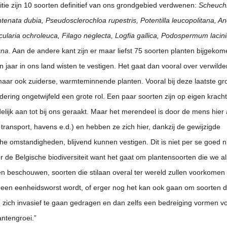
ditie zijn 10 soorten definitief van ons grondgebied verdwenen:
Scheuch
ntenata dubia, Pseudosclerochloa rupestris, Potentilla leucopolitana, A
cularia ochroleuca, Filago neglecta, Logfia gallica, Podospermum laci
gna
. Aan de andere kant zijn er maar liefst 75 soorten planten bijgekom
en jaar in ons land wisten te vestigen. Het gaat dan vooral over verwild
maar ook zuiderse, warmteminnende planten. Vooral bij deze laatste gr
ering ongetwijfeld een grote rol. Een paar soorten zijn op eigen kracht
delijk aan tot bij ons geraakt. Maar het merendeel is door de mens hie
transport, havens e.d.) en hebben ze zich hier, dankzij de gewijzigde
che omstandigheden, blijvend kunnen vestigen. Dit is niet per se goed 
r de Belgische biodiversiteit want het gaat om plantensoorten die we al
n beschouwen, soorten die stilaan overal ter wereld zullen voorkome
it een eenheidsworst wordt, of erger nog het kan ook gaan om soorten di
zich invasief te gaan gedragen en dan zelfs een bedreiging vormen v
ntengroei.”