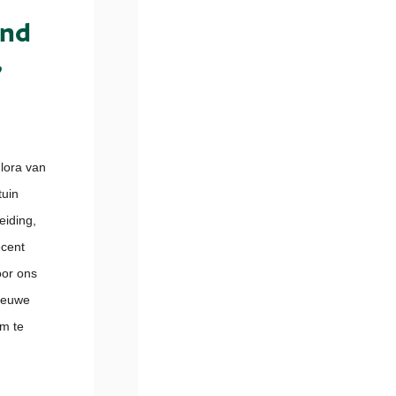
and
,
Flora van
tuin
eiding,
ecent
oor ons
nieuwe
am te