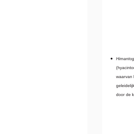
Himantog
(hyacinto
waarvan h
geleideli
door de k