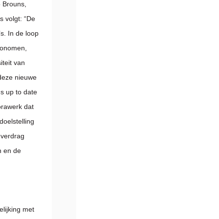
 Brouns,
s volgt: “De
s. In de loop
gronomen,
teit van
 deze nieuwe
s up to date
orawerk dat
doelstelling
 verdrag
n en de
elijking met