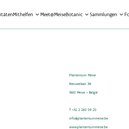
itäten
Mithelfen
Meet@MeiseBotanic
Sammlungen
F
Plantentuin Meise
Nieuwelaan 38
1860 Meise – België
T +32 2 260 09 20
info@plantentuinmeise.be
www.plantentuinmeise.be