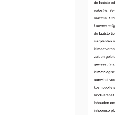
de laatste e
palustris, Ve
maxima, Utri
Lactuca sali
de laatste ti
sierplanten 
klimaatverand
zuiden gelei
geweest (via 
klimatologis
aanwinst voo
kosmopoliete
biodiversite
inhouden om 
inheemse pla