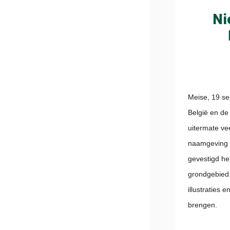
Ni
Meise, 19 se
België en de
uitermate ve
naamgeving e
gevestigd he
grondgebied.
illustraties 
brengen.