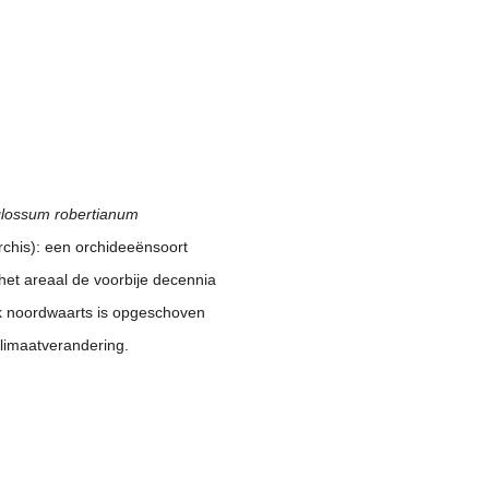
lossum robertianum
rchis): een orchideeënsoort
et areaal de voorbije decennia
jk noordwaarts is opgeschoven
limaatverandering.