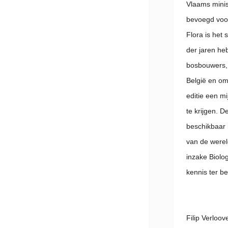
Vlaams minis
bevoegd voor 
Flora is het
der jaren he
bosbouwers, 
België en om
editie een m
te krijgen. 
beschikbaar i
van de werel
inzake Biolog
kennis ter be
Filip Verloov