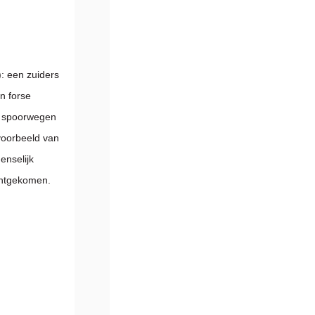
: een zuiders
in forse
, spoorwegen
 voorbeeld van
enselijk
chtgekomen.