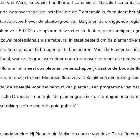
ter van Werk, Innovatie, Landbouw, Economie en Sociale Economie Jo
de wetenschappelijke instelling die de Plantentuin is, formuleert het al
 standaardwerk over de plantengroei van België en de omliggende regio’
bben zo’n 50.000 exemplaren duizenden studenten, plantkundigen, a
zowel professionals als amateurs, in staat gesteld om de plantendiversi
streken op naam te brengen en te bestuderen. Voor de Plantentuin is
ijlpaal, want zo’n groot werk daar gaan jaren overheen om alle gegeven
De flora is het meest complete en wetenschappelijk best onderbouwde fl
s voor onze streken. Met deze flora vervult België ook een belangrijke 
dwijde strategie voor het behoud van planten, een programma van het
ische Diversiteit, namelijk: ‘de plantengroei in kaart brengen, monitore
schikking stellen van het grote publiek’ ”.
e, onderzoeker bij Plantentuin Meise en auteur van deze Flora: “In verg