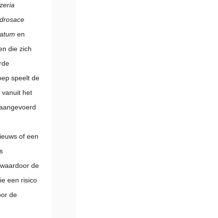
zeria
ndrosace
niatum
en
en die zich
erde
oep speelt de
 vanuit het
r aangevoerd
nieuws of een
s
n waardoor de
e een risico
oor de