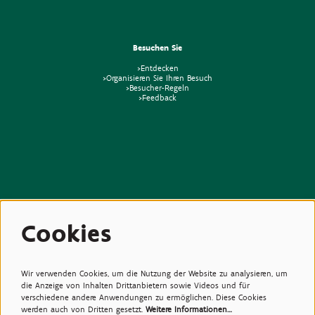
Besuchen Sie
>Entdecken
>Organisieren Sie Ihren Besuch
>Besucher-Regeln
>Feedback
Beziehungen
Cookies
>Medien
>Newsletter
>Partners
>Freunde
>Expertise
Wir verwenden Cookies, um die Nutzung der Website zu analysieren, um
>Giftige Pflanzen
die Anzeige von Inhalten Drittanbietern sowie Videos und für
verschiedene andere Anwendungen zu ermöglichen. Diese Cookies
werden auch von Dritten gesetzt.
Weitere Informationen…