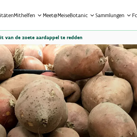
itäten
Mithelfen
Meet@MeiseBotanic
Sammlungen
F
it van de zoete aardappel te redden