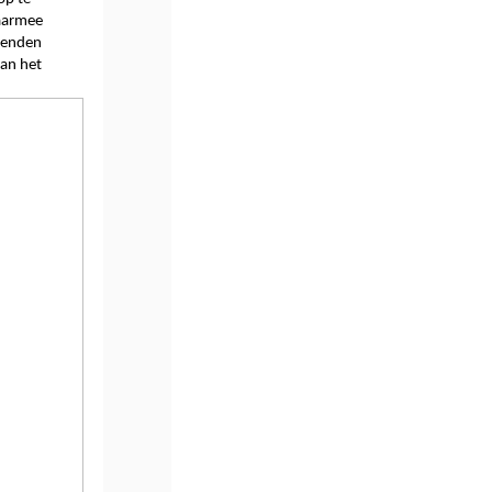
aarmee 
zenden 
an het 