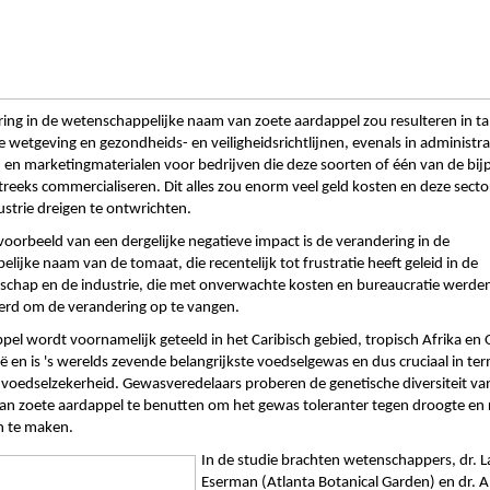
ing in de wetenschappelijke naam van zoete aardappel zou resulteren in tal
e wetgeving en gezondheids- en veiligheidsrichtlijnen, evenals in administrat
 en marketingmaterialen voor bedrijven die deze soorten of één van de bij
treeks commercialiseren. Dit alles zou enorm veel geld kosten en deze sector
strie dreigen te ontwrichten. 
oorbeeld van een dergelijke negatieve impact is de verandering in de 
ijke naam van de tomaat, die recentelijk tot frustratie heeft geleid in de 
chap en de industrie, die met onverwachte kosten en bureaucratie werden
erd om de verandering op te vangen. 
pel wordt voornamelijk geteeld in het Caribisch gebied, tropisch Afrika en O
ë en is 's werelds zevende belangrijkste voedselgewas en dus cruciaal in te
voedselzekerheid. Gewasveredelaars proberen de genetische diversiteit van
n zoete aardappel te benutten om het gewas toleranter tegen droogte en r
n te maken. 
In de studie brachten wetenschappers, dr. L
Eserman (Atlanta Botanical Garden) en dr. An