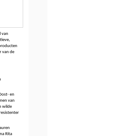
 van 
ieve, 
producten 
 van de  
 
ost- en 
rmen van 
 wilde 
esistenter 
auren 
a Rita 