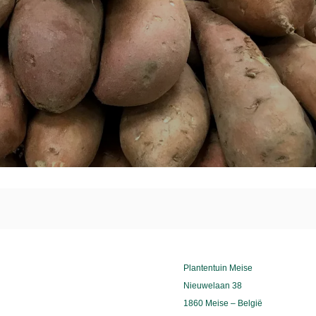
Plantentuin Meise
Nieuwelaan 38
1860 Meise – België