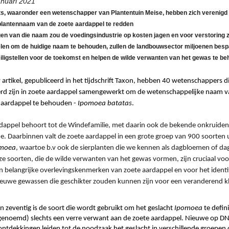
anuari 2021
ts, waaronder een wetenschapper van Plantentuin Meise, hebben zich verenigd
 plantennaam van de zoete aardappel te redden
igen van die naam zou de voedingsindustrie op kosten jagen en voor verstoring
len om de huidige naam te behouden, zullen de landbouwsector miljoenen besp
iligstellen voor de toekomst en helpen de wilde verwanten van het gewas te b
 artikel, gepubliceerd in het tijdschrift Taxon, hebben 40 wetenschappers di
erd zijn in zoete aardappel samengewerkt om de wetenschappelijke naam va
aardappel te behouden - 
Ipomoea batatas
. 
dappel behoort tot de 
Windefamilie
, met daarin ook de bekende onkruiden 
de
. Daarbinnen valt de zoete aardappel in een grote groep van 900 soorten ui
moea
, waartoe b.v ook de sierplanten die we kennen als 
dagbloemen of da
ze soorten, die de wilde verwanten van het gewas vormen, zijn cruciaal voor
n belangrijke overlevingskenmerken van zoete aardappel en voor het identif
ieuwe gewassen die geschikter zouden kunnen zijn voor een veranderend k
en zeventig is de soort die wordt gebruikt om het geslacht 
Ipomoea 
te defin
genoemd) slechts een verre verwant aan de zoete aardappel. Nieuwe op DN
ntdekkingen leiden tot de noodzaak het geslacht in verschillende groepen o