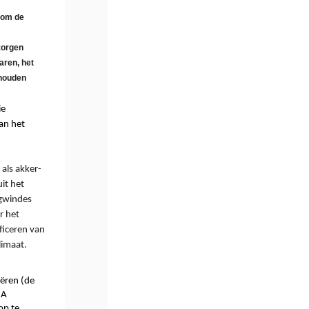
 om de
 zorgen
aren, het
ehouden
e 
n het 
als 
akker- 
t het 
gwindes
 het 
iceren van 
limaat
. 
iëren (de 
A 
p te 