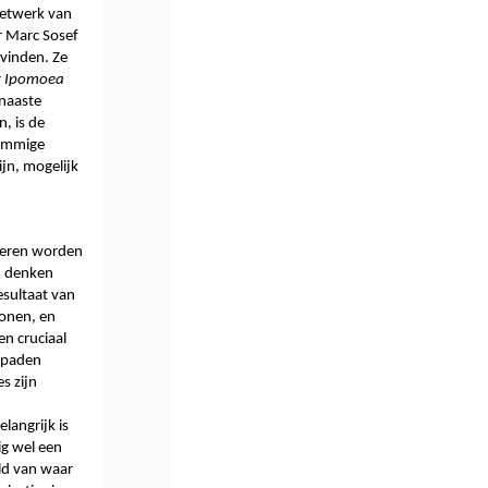
etwerk van 
 Marc Sosef 
vinden. Ze 
 
Ipomoea 
naaste 
 is de 
ommige 
n, mogelijk 
eren worden 
 denken 
esultaat van 
nen, en 
n cruciaal 
 paden 
 zijn 
angrijk is 
g wel een 
d van waar 