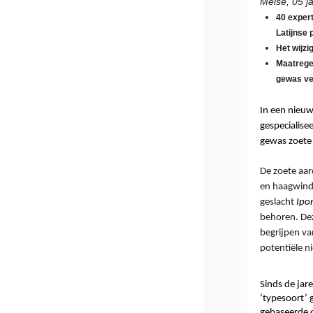
Meise, 05 j
40 exper
Latijnse
Het wijz
Maatrege
gewas ve
In een nieuw
gespecialise
gewas zoete 
De zoete aar
en haagwin
geslacht 
Ipo
behoren.
 De
begrijpen va
potentiële n
Sinds de jar
‘typesoort’ 
gebaseerde o