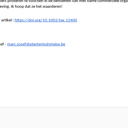
rs proberen te voorzien in de behoeften van met name commerciële organi
ving. Ik hoop dat ze het waarderen!
artikel : 
https://doi.org/10.1002/tax.12400
ef - 
marc.sosef@plantentuinmeise.be