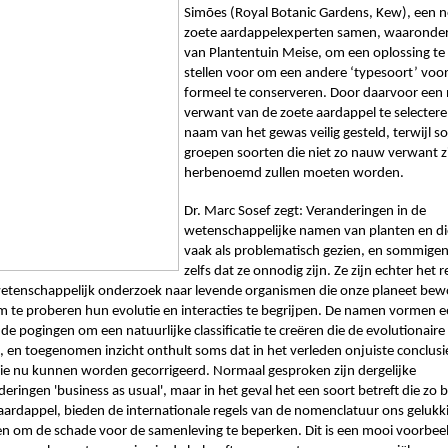
Simões (Royal Botanic Gardens, Kew), een n
zoete aardappelexperten samen, waaronder
van Plantentuin Meise, om een ​​oplossing te 
stellen voor om een ​​andere ‘typesoort’ voor
formeel te conserveren. Door daarvoor een 
verwant van de zoete aardappel te selecteren,
naam van het gewas veilig gesteld, terwijl s
groepen soorten die niet zo nauw verwant zij
herbenoemd zullen moeten worden.
Dr. Marc Sosef zegt: Veranderingen in de 
wetenschappelijke namen van planten en di
vaak als problematisch gezien, en sommigen
zelfs dat ze onnodig zijn. Ze zijn echter het r
etenschappelijk onderzoek naar levende organismen die onze planeet bewo
m te proberen hun evolutie en interacties te begrijpen. De namen vormen ee
de pogingen om een natuurlijke classificatie te creëren die de evolutionaire
, en toegenomen inzicht onthult soms dat in het verleden onjuiste conclusies
ie nu kunnen worden gecorrigeerd. Normaal gesproken zijn dergelijke 
ingen 'business as usual', maar in het geval het een soort betreft die zo bel
 aardappel, bieden de internationale regels van de nomenclatuur ons gelukki
n om de schade voor de samenleving te beperken. Dit is een mooi voorbeel