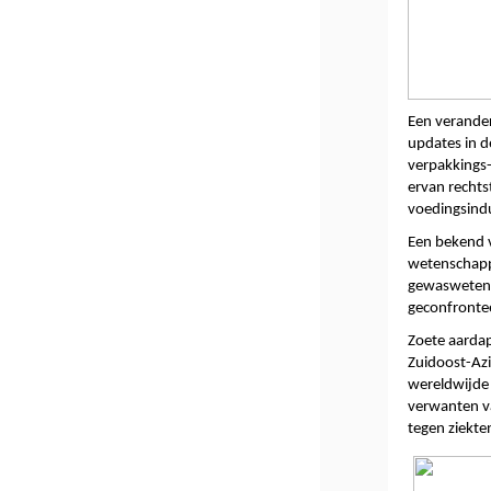
Een verander
updates in d
verpakkings-
ervan rechts
voedingsindu
Een bekend v
wetenschappel
gewaswetens
geconfronte
Zoete aardap
Zuidoost-Azi
wereldwijde 
verwanten va
tegen ziekte