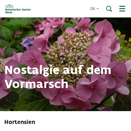
DE
Menü
Nostalgie auf dem
Hineinzoomen
Vormarsch
Hortensien