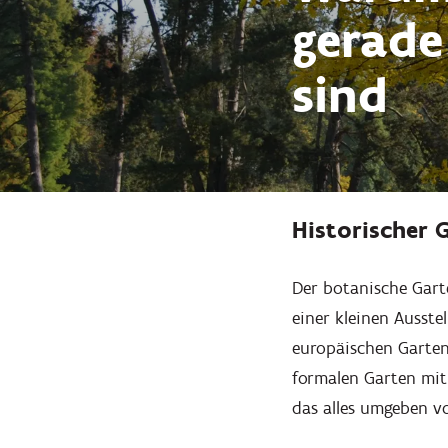
gerad
sind
Historischer 
Hineinzoomen
Der botanische Garte
einer kleinen Ausste
europäischen Gartenk
formalen Garten mit
das alles umgeben vo