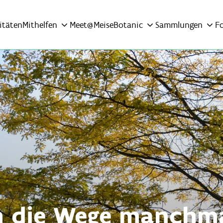
itäten
Mithelfen
Meet@MeiseBotanic
Sammlungen
F
 die Wege manchm