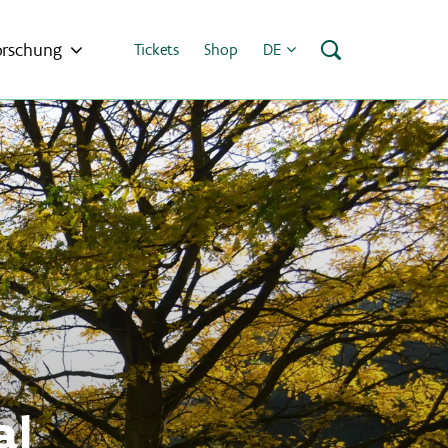
orschung
Tickets
Shop
DE
al