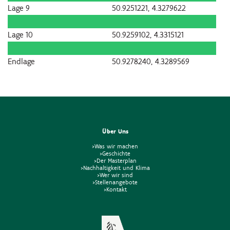
Lage 9
50.9251221, 4.3279622
Lage 10
50.9259102, 4.3315121
Endlage
50.9278240, 4.3289569
Über Uns
>Was wir machen
>Geschichte
>Der Masterplan
>Nachhaltigkeit und Klima
>Wer wir sind
>Stellenangebote
>Kontakt