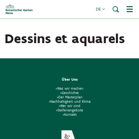
DE
Menü
Dessins et aquarels
Über Uns
>Was wir machen
>Geschichte
>Der Masterplan
>Nachhaltigkeit und Klima
>Wer wir sind
>Stellenangebote
>Kontakt