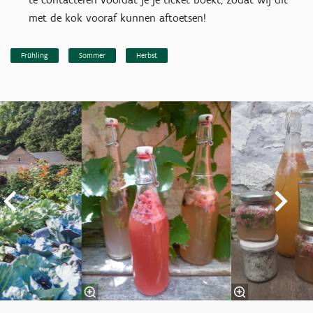
met de kok vooraf kunnen aftoetsen!
Frühling
Sommer
Herbst
Überspringen