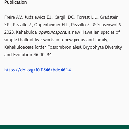
Publication
Freire A.V., Judziewicz E.J., Cargill D.C., Forrest L.L., Gradstein
S.R., Pezzillo Z., Oppenheimer H.L., Pezzillo Z . & Sepsenwol S.
2023. Kahakuloa
operculospora,
a new Hawaiian species of
simple thalloid liverworts in a new genus and family,
Kahakuloaceae (order Fossombroniales). Bryophyte Diversity
and Evolution 46: 10–34.
https://doi.org/10.11646/bde.46.1.4