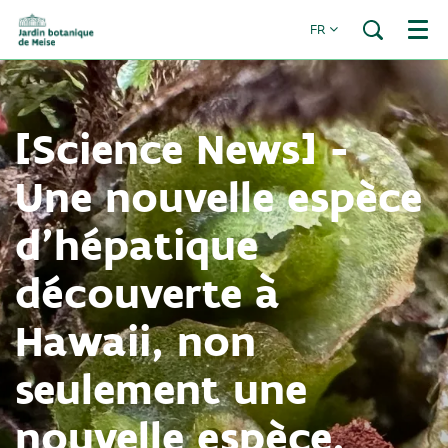
FR
Menu
[Science News] -
Une nouvelle espèce
d'hépatique
découverte à
Hawaii, non
seulement une
nouvelle espèce,