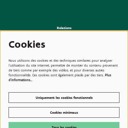
Relations
>Presse
>Newsletter
Cookies
>Partenaires
>Amis
>Expertise
>Plantes toxiques
Nous utilisons des cookies et des techniques similaires pour analyser
l'utilisation du site internet, permettre de montrer du contenu provenant
de tiers comme par exemple des vidéos, et pour diverses autres
fonctionnalités. Ces cookies sont également placés par des tiers.
Plus
d'informations…
Uniquement les cookies fonctionnels
Cookies minimaux
© Plantentuin Meise, BE0540708286, Nieuwelaan 38, 1860 Meise
Conditions d'utilisations
Tous les cookies